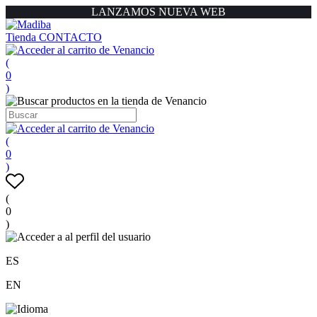
LANZAMOS NUEVA WEB
Tienda
CONTACTO
(
0
)
(
0
)
(
0
)
ES
EN