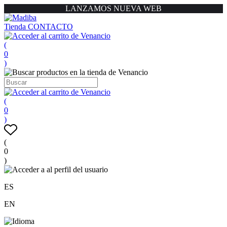
LANZAMOS NUEVA WEB
Tienda
CONTACTO
(
0
)
(
0
)
(
0
)
ES
EN