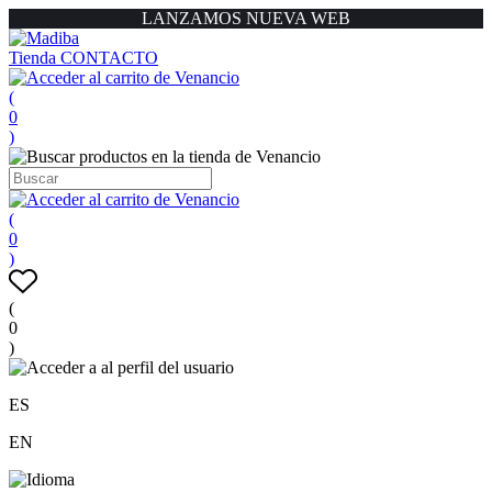
LANZAMOS NUEVA WEB
Tienda
CONTACTO
(
0
)
(
0
)
(
0
)
ES
EN